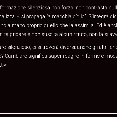
ormazione silenziosa non forza, non contrasta nulla, 
lobalizza – si propaga “a macchia d’olio”. S’integra di
o a mano proprio quello che la assimila. Ed è anch
 fa gridare e non suscita alcun rifiuto, non la si av
e silenzioso, ci si troverà diversi: anche gli altri, 
? Cambiare significa saper reagire in forme e modal
tivi…