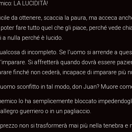
emico: LA LUCIDITÀ!
fficile da ottenere, scaccia la paura, ma acceca anc
i poter fare tutto quel che gli piace, perché vede ch
 a nulla perché è lucido.
ualcosa di incompleto. Se l’uomo si arrende a quest
’imparare. Si affretterà quando dovrà essere pazie
arare finché non cederà, incapace di imparare più nu
omo sconfitto in tal modo, don Juan? Muore come 
o nemico lo ha semplicemente bloccato impedendogl
allegro guerriero o in un pagliaccio.
o prezzo non si trasformerà mai più nella tenebra e n